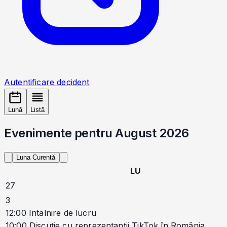
Autentificare decident
Lună
Listă
Evenimente pentru August 2026
Luna Curentă
LU
27
3
12:00
Intalnire de lucru
10:00
Discuție cu reprezentanții TikTok în România