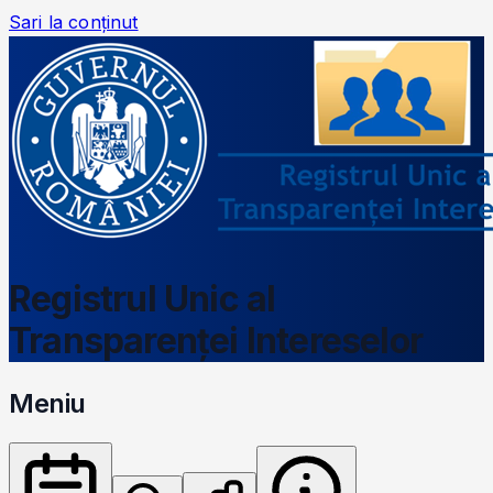
Sari la conținut
Registrul Unic al
Transparenței Intereselor
Meniu